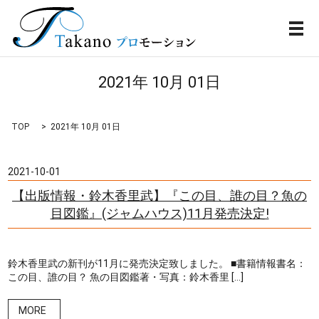
メ
2021年 10月 01日
TOP
2021年 10月 01日
2021-10-01
【出版情報・鈴木香里武】『この目、誰の目？魚の
目図鑑』(ジャムハウス)11月発売決定!
鈴木香里武の新刊が11月に発売決定致しました。 ■書籍情報書名：
この目、誰の目？ 魚の目図鑑著・写真：鈴木香里 […]
MORE