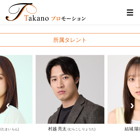
メ
所属タレント
ん
村越 亮太
結城 
(たまい らん)
(むらこし りょうた)