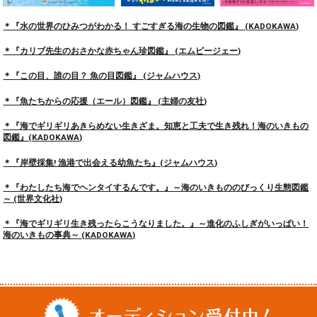
＊『水の世界のひみつがわかる！ すごすぎる海の生物の図鑑』 (KADOKAWA)
＊『カリブ先生のおさかな赤ちゃん珍図鑑』 (エムピージェー)
＊『この目、誰の目？ 魚の目図鑑』 (ジャムハウス)
＊『魚たちからの応援（エール）図鑑』 (主婦の友社)
＊『海でギリギリあきらめない生きざま。知恵と工夫で生き残れ！海のいきもの
図鑑』(KADOKAWA)
＊『岸壁採集! 漁港で出会える幼魚たち』(ジャムハウス)
＊『わたしたち海でヘンタイするんです。』～海のいきもののびっくり生態図鑑
～ (世界文化社)
＊『海でギリギリ生き残ったらこうなりました。』～進化のふしぎがいっぱい！
海のいきもの事典～ (KADOKAWA)