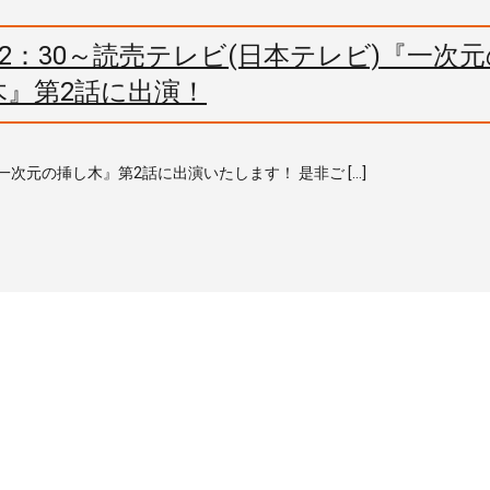
)22：30～読売テレビ(日本テレビ)『一次
木』第2話に出演！
『一次元の挿し木』第2話に出演いたします！ 是非ご […]