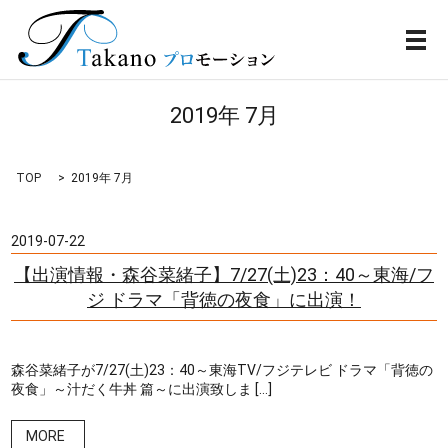
メ
2019年 7月
TOP
2019年 7月
2019-07-22
【出演情報・森谷菜緒子】7/27(土)23：40～東海/フ
ジ ドラマ「背徳の夜食」に出演！
森谷菜緒子が7/27(土)23：40～東海TV/フジテレビ ドラマ「背徳の
夜食」～汁だく牛丼 篇～に出演致しま […]
MORE