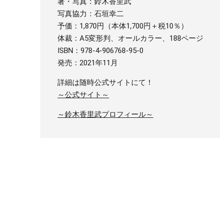
著・写真：鈴木香里武
写真協力：石垣幸二
予価：1,870円（本体1,700円＋税10％）
体裁：A5変形判、オールカラー、188ページ
ISBN：978-4-906768-95-0
発売：2021年11月
詳細は随時公式サイトにて！
～公式サイト～
～鈴木香里武プロフィール～