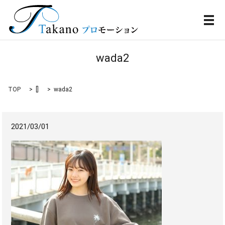
メ
wada2
TOP
[]
wada2
2021/03/01