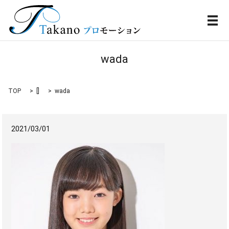
メ
wada
TOP
[]
wada
2021/03/01