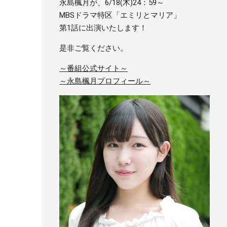
永島楓月が、6/18(木)24：59～
MBSドラマ特区「エミリとマリア」
第1話に出演いたします！
是非ご覧ください。
～番組公式サイト～
～永島楓月プロフィール～