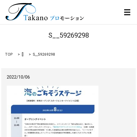
メ
S__59269298
TOP
[]
S__59269298
2022/10/06