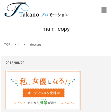
メ
main_copy
TOP
[]
main_copy
2016/08/29