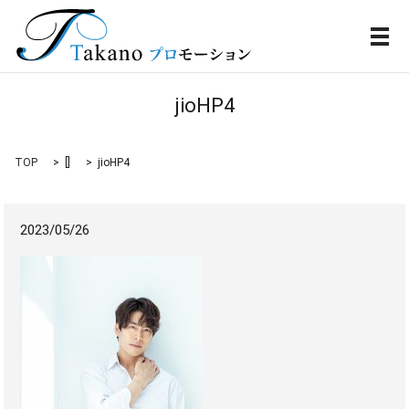
メ
jioHP4
TOP
[]
jioHP4
2023/05/26