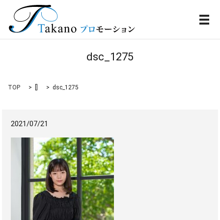
メ
dsc_1275
TOP
[]
dsc_1275
2021/07/21