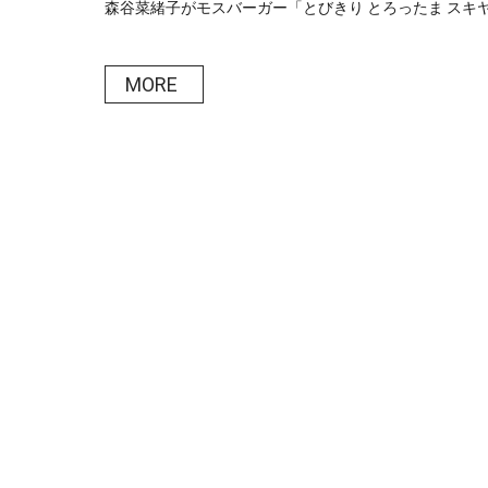
森谷菜緒子がモスバーガー「とびきり とろったま スキヤキ
MORE