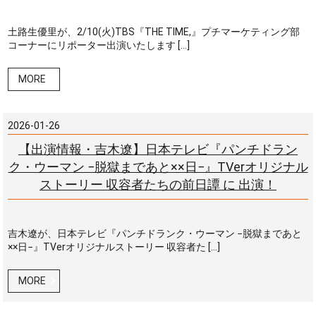
土路生優里が、2/10(火)TBS『THE TIME,』プチマーケティング部
コーナーにリポーター出演いたします […]
MORE
2026-01-26
【出演情報・吉木遼】日本テレビ『パンチドラン
ク・ウーマン −脱獄まであと××日−』TVerオリジナル
ストーリー 収容者たちの前日譚 に 出演！
吉木遼が、日本テレビ『パンチドランク・ウーマン −脱獄まであと
××日−』TVerオリジナルストーリー 収容者た […]
MORE