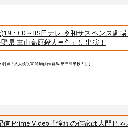
土)19：00～BS日テレ 令和サスペンス劇
長野県 車山高原殺人事件』に出演！
ス劇場『旅人検視官 道場修作 群馬 草津温泉殺人 […]
信 Prime Video『憧れの作家は人間じ