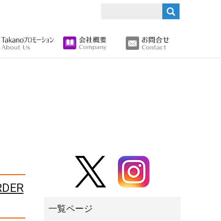
search
DER