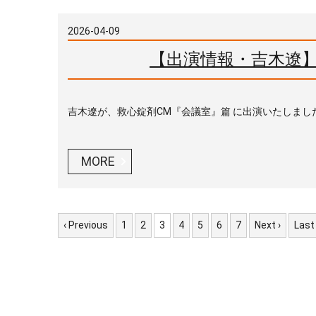
2026-04-09
【出演情報・吉木遼】
吉木遼が、救心錠剤CM『会議室』篇 に出演いたしまし
MORE
‹ Previous
1
2
3
4
5
6
7
Next ›
Last