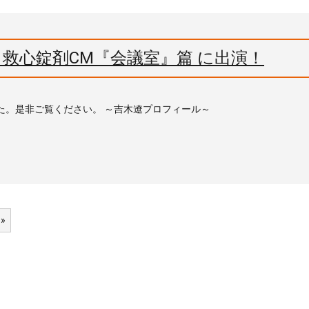
救心錠剤CM『会議室』篇 に出演！
た。是非ご覧ください。 ～吉木遼プロフィール～
 »