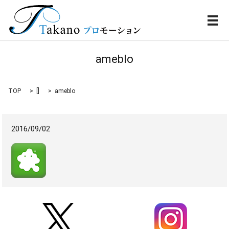
メ
ameblo
TOP
[]
ameblo
2016/09/02