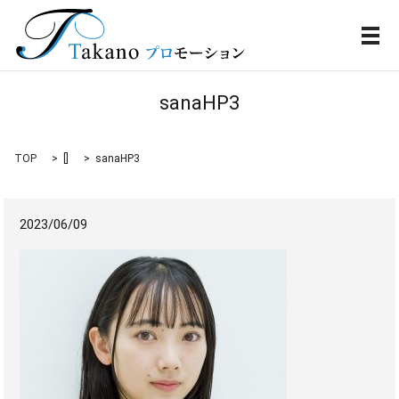
メ
sanaHP3
TOP
[]
sanaHP3
2023/06/09