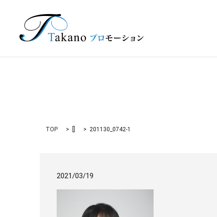
TOP
[]
201130_0742-1
2021/03/19