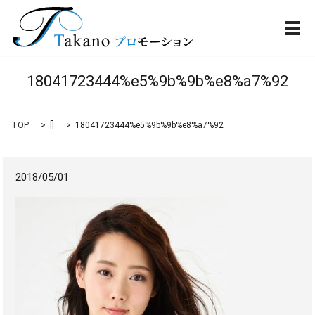
メ
18041723444%e5%9b%9b%e8%a7%92
TOP
[]
18041723444%e5%9b%9b%e8%a7%92
2018/05/01