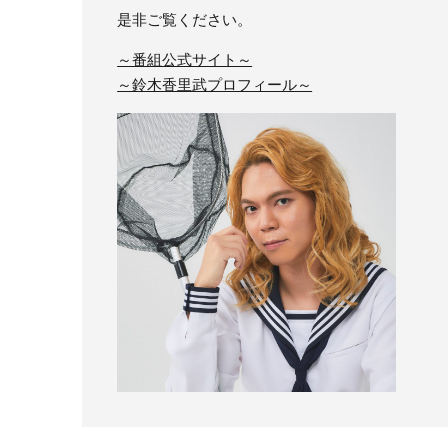
是非ご覧ください。
～番組公式サイト～
～鈴木香里武プロフィール～