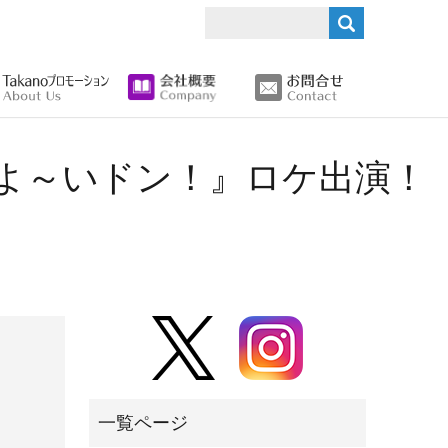
search
レ『よ～いドン！』ロケ出演！