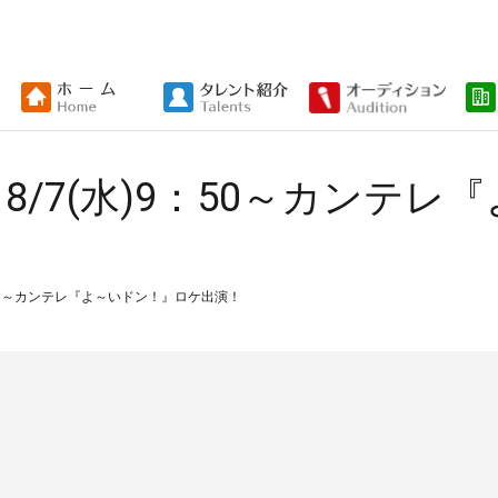
/7(水)9：50～カンテ
：50～カンテレ『よ～いドン！』ロケ出演！