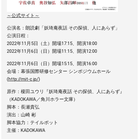
～公式サイト～
公演名：朗読劇「妖琦庵夜話 その探偵、人にあらず」
公演日程：
2022年11月5日（土）開場17:15、開演18:00
2022年11月6日（日）開場11:15、開演12:00
2022年11月6日（日）開場15:15、開演16:00
会場：幕張国際研修センター シンポジウムホール
(
http://mit-c.jp/
)
原作：榎田ユウリ『妖琦庵夜話 その探偵、人にあらず』
（KADOKAWA／角川ホラー文庫）
脚本：長瀬貴弘
演出：山崎 彬
脚本協力：テイルポット
主催：KADOKAWA