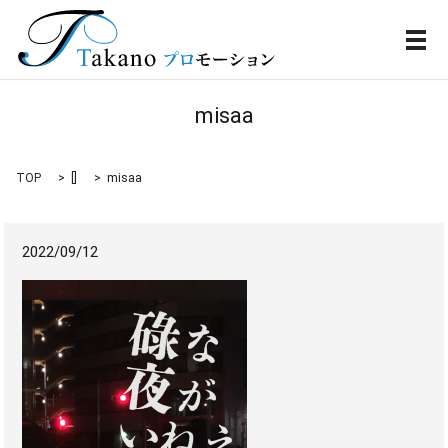
メ
misaa
TOP
[]
misaa
2022/09/12