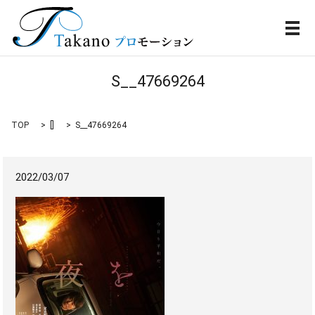
メ
S__47669264
TOP
[]
S__47669264
2022/03/07