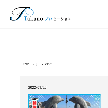
TOP
[]
73561
2022/01/20