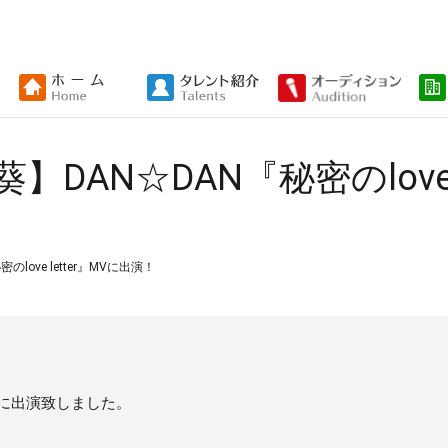
DAN☆DAN『秘密のlove l
ove letter』MVに出演！
』MVに出演致しました。