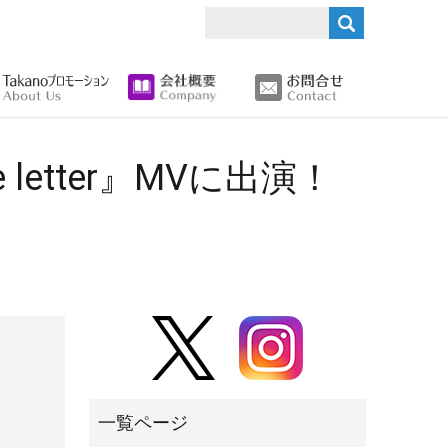
search
etter』MVに出演！