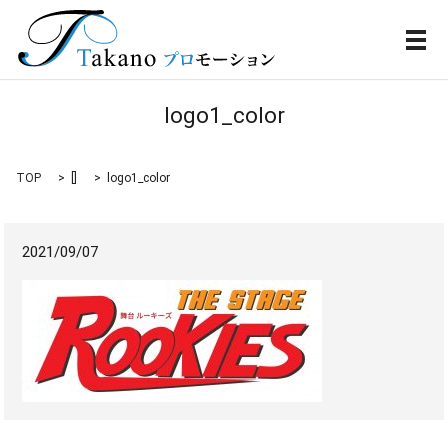
メ
logo1_color
TOP
[]
logo1_color
2021/09/07