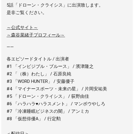
5話
「ドローン・クライシス」に出演致します。
是非ご覧ください。
～公式サイト～
～森谷菜緒子プロフィール～
——
各エピソードタイトル / 出演者
#1 「インビジブル・ブルース」 / 濱津隆之
#2 「（株）わたし」 / 石原良純
#3 「WORD HUNTER」 / 安藤優子
#4 「マイナースポーツ・未来の星」 / 片岡安祐美
#5 「ドローン・クライシス」 / 荻野由佳
#6 「ハラハラ♥ハラスメント」 / マンボウやしろ
#7 「冷凍睡眠ビジネスの闇」 / アンミカ
#8 「仮想俳優A」 / 行定勲
＜配信日＞