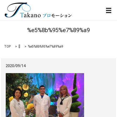
メ
%e5%8b%95%e7%89%a9
TOP
[]
%e5%8b%95%e7%89%a9
2020/09/14