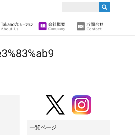
search
e3%83%ab9