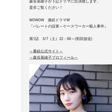
森谷菜緒子が下記ドラマに出演致します。
是非ご覧ください！
WOWOW 連続ドラマW
『パレートの誤算～ケースワーカー殺人事件』
第1話 3/7（土）22：00～(初回放送)
～番組公式サイト～
～森谷菜緒子プロフィール～