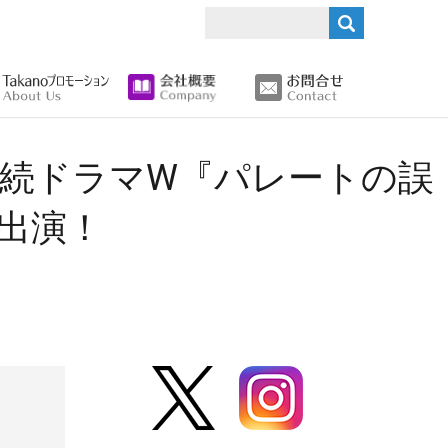
search
W連続ドラマW『パレートの誤
出演！