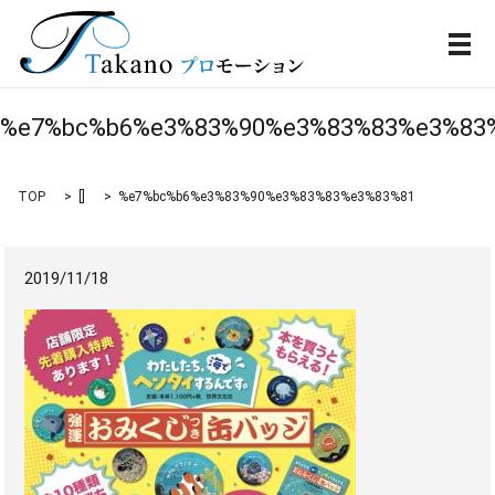
メ
%e7%bc%b6%e3%83%90%e3%83%83%e3%83
TOP
[]
%e7%bc%b6%e3%83%90%e3%83%83%e3%83%81
2019/11/18