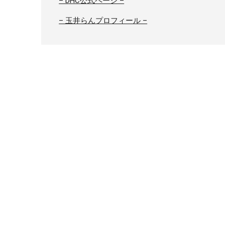
– DHC公式ページ –
– 玉井らんプロフィール –