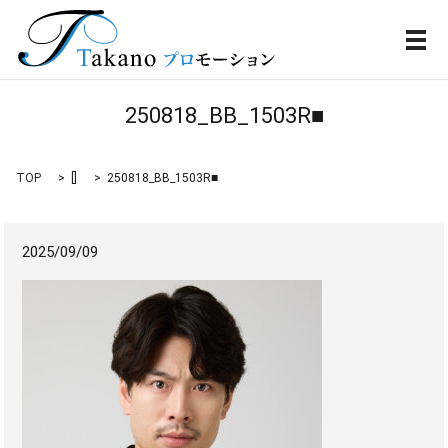
メ
250818_BB_1503R■
TOP
[]
250818_BB_1503R■
2025/09/09