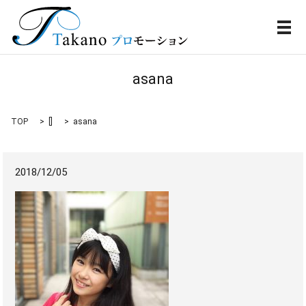
メ
asana
TOP
[]
asana
2018/12/05